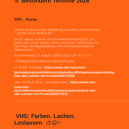
🌸
Besondere Termine 2026
VHS – Kurse:
Lachen ist die kürzeste Verbindung zwischen zwei Menschen
– und die beste Medizin 😄✨
Am 13. August nehmen wir uns einen Abend lang Zeit, um
genau das zu tun: lachen, atmen, loslassen. Gemeinsam mit
LachYoga, Bewegungsspielen und einer Entspannung mit
Klangschalen.
📅 Donnerstag, 13. August | 18:00–20:15 Uhr 💶 17,- €
📍 Dorfgemeinschaftshaus Wunstorf-Luthe
👉 Direkt anmelden:
https://www.vhs-hannover-
land.de/programm/bildungsurlaube/kurs/Entspannungsworkshop-
fuer-alle–Lachen-mit-Freude/262GY0205
oder am 05.11.26 👉 anmelden unter :
https://www.vhs-
hannover-
land.de/kurssuche/kurs/Entspannungsworkshop-fuer-
alle–Lachen-mit-Freude/262GY0215
__________________________________________________________________
VHS: Farben. Lachen.
Loslassen
. 🎨😄✨