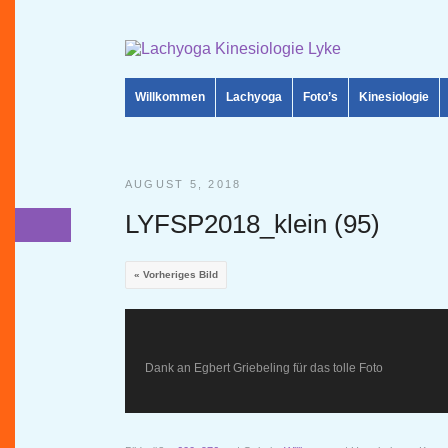
Willkommen
Lachyoga
Foto’s
Kinesiologie
AUGUST 5, 2018
LYFSP2018_klein (95)
« Vorheriges Bild
Dank an Egbert Griebeling für das tolle Foto