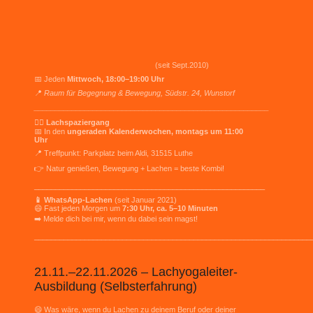
(seit Sept.2010)
📅 Jeden
Mittwoch, 18:00–19:00 Uhr
📍
Raum für Begegnung & Bewegung, Südstr. 24, Wunstorf
________________________________________________________
🚶‍♀️ Lachspaziergang
📅 In den
ungeraden Kalenderwochen, montags um 11:00
Uhr
📍 Treffpunkt: Parkplatz beim Aldi, 31515 Luthe
👉 Natur genießen, Bewegung + Lachen = beste Kombi!
_______________________________________________________
📱 WhatsApp-Lachen
(seit Januar 2021)
😄 Fast jeden Morgen um
7:30 Uhr, ca. 5–10 Minuten
➡️ Melde dich bei mir, wenn du dabei sein magst!
__________________________________________________________________
21.11.–22.11.2026 – Lachyogaleiter-
Ausbildung (Selbsterfahrung)
😄 Was wäre, wenn du Lachen zu deinem Beruf oder deiner