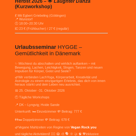
Herbst 2026 – 🌟
Laughter Danza
(Kurzworkshop)
💃 Mit Egbert Griebeling (Göttingen)
📍 Wunstorf
🕔 18:00–20:30 Uhr
💶 23 € (Frühbucher) / 27 € (regulär)
Urlaubsseminar
HYGGE –
Gemütlichkeit in Dänemark
✨ Möchtest du abschalten und wirklich auftanken – mit
Bewegung, Lachen, Leichtigkeit, SIngen, Tanzen und neuen
Impulsen für Körper, Geist und Seele?
🌿Wir verbinden LachYoga, Körperarbeit, Kreativität und
Astrologie zu einem einzigartigen Erlebnis, das dich von innen
heraus stärkt und dein Leben neu ausrichtet.
📅 25. Oktober -31. Oktober 2026
🕙 Tägliche Workshops
📍 DK – Lyngvig; Hvide Sande
Unterkunft: 🛏️ Einzelzimmer 💸 Beitrag: 777 €
👭🛏️ Doppelzimmer 💸 Beitrag: 678 €
🌿Vegane Mahlzeiten von Regine von
Vegan Rock you
und tägliche Aktivitäten💃 🧘‍♀️ 😂 🎨 🗣️ 🌞 🤝 🧠 💖inklusive