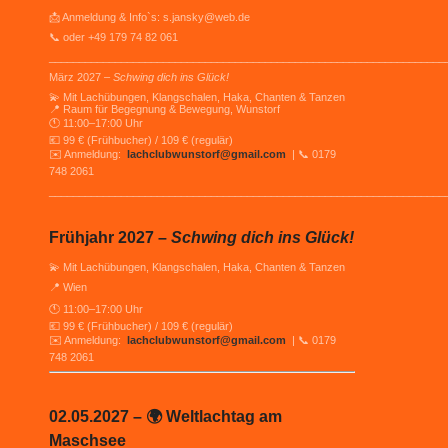
📩 Anmeldung & Info`s: s.jansky@web.de
📞 oder +49 179 74 82 061
__________________________________________________________________
März 2027 –
Schwing dich ins Glück!
💫 Mit Lachübungen, Klangschalen, Haka, Chanten & Tanzen
📍 Raum für Begegnung & Bewegung, Wunstorf
🕚 11:00–17:00 Uhr
💶 99 € (Frühbucher) / 109 € (regulär)
✉️ Anmeldung:
lachclubwunstorf@gmail.com
| 📞 0179
748 2061
__________________________________________________________________
Frühjahr 2027 –
Schwing dich ins Glück!
💫 Mit Lachübungen, Klangschalen, Haka, Chanten & Tanzen
📍 Wien
🕚 11:00–17:00 Uhr
💶 99 € (Frühbucher) / 109 € (regulär)
✉️ Anmeldung:
lachclubwunstorf@gmail.com
| 📞 0179
748 2061
02.05.2027 – 🌍 Weltlachtag am
Maschsee