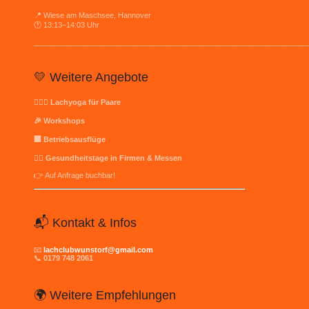
📍 Wiese am Maschsee, Hannover
🕐 13:13–14:03 Uhr
__________________________________________________________________
💛 Weitere Angebote
👩‍❤️‍👨 Lachyoga für Paare
🎉 Workshops
🏢 Betriebsausflüge
🧘‍♀️ Gesundheitstage in Firmen & Messen
👉 Auf Anfrage buchbar!
📬 Kontakt & Infos
📧
lachclubwunstorf@gmail.com
📞
0179 748 2061
🌍 Weitere Empfehlungen