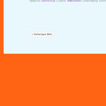
Bildgröße:
600×976 px
| Galerie:
Willkommen
| Unterhaltung:
Komme
« Vorheriges Bild