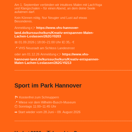
Am 1. September verbinden wir intuitives Malen mit LachYoga
und Klangschalen – für einen Abend, an dem deine Seele
aufatmen darf.
Kein Können nötig. Nur Neugier und Lust auf etwas
Besonderes.
Anmeldung 👉
https://www.vhs-hannover-
land.de/kurssuche/kurs/Kreativ-entspannen-Malen-
Lachen-Loslassen/262GY0203
📅 01.09.2026 | 18:00–21:00 Uhr 💶 35,- €
📍 VHS Neustadt am Schloss Landestrost
oder am 01.12.26 Anmeldung 👉
https://www.vhs-
hannover-land.de/kurssuche/kurs/Kreativ-entspannen-
Malen-Lachen-Loslassen/262GY0213
__________________________________________________________________
Sport im Park Hannover
🏞 Kostenfrei zum Schnuppern
📍 Wiese vor dem Wilhelm-Busch-Museum
🕚 Sonntags 11:00–11:45 Uhr
➡️ Start wieder vom 28.Juni – 09. August 2026
__________________________________________________________________