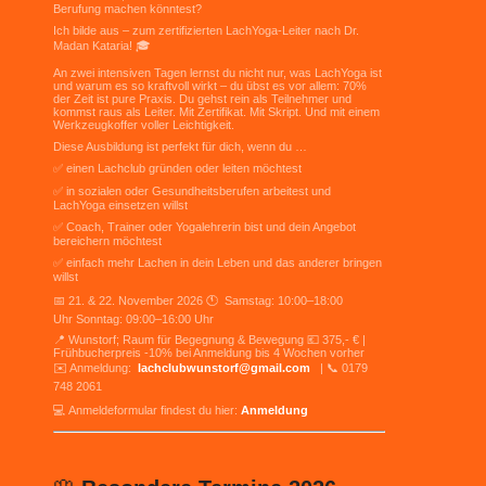
Berufung machen könntest?
Ich bilde aus – zum zertifizierten LachYoga-Leiter nach Dr.
Madan Kataria! 🎓
An zwei intensiven Tagen lernst du nicht nur, was LachYoga ist
und warum es so kraftvoll wirkt – du übst es vor allem: 70%
der Zeit ist pure Praxis. Du gehst rein als Teilnehmer und
kommst raus als Leiter. Mit Zertifikat. Mit Skript. Und mit einem
Werkzeugkoffer voller Leichtigkeit.
Diese Ausbildung ist perfekt für dich, wenn du …
✅ einen Lachclub gründen oder leiten möchtest
✅ in sozialen oder Gesundheitsberufen arbeitest und
LachYoga einsetzen willst
✅ Coach, Trainer oder Yogalehrerin bist und dein Angebot
bereichern möchtest
✅ einfach mehr Lachen in dein Leben und das anderer bringen
willst
📅 21. & 22. November 2026 🕚 Samstag: 10:00–18:00
Uhr Sonntag: 09:00–16:00 Uhr
📍 Wunstorf; Raum für Begegnung & Bewegung 💶 375,- € |
Frühbucherpreis -10% bei Anmeldung bis 4 Wochen vorher
✉️ Anmeldung:
lachclubwunstorf@gmail.com
| 📞 0179
748 2061
💻 Anmeldeformular findest du hier:
Anmeldung