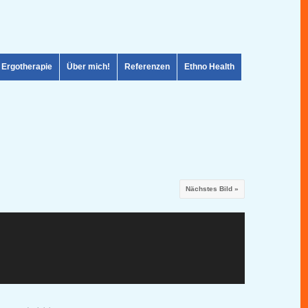
Ergotherapie
Über mich!
Referenzen
Ethno Health
Nächstes Bild »