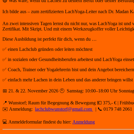
😄 Was wäre, wenn du Lachen zu deinem Beruf oder deiner Berufun
Ich bilde aus – zum zertifizierten LachYoga-Leiter nach Dr. Madan K
An zwei intensiven Tagen lernst du nicht nur, was LachYoga ist und wa
Zertifikat. Mit Skript. Und mit einem Werkzeugkoffer voller Leichtigk
Diese Ausbildung ist perfekt für dich, wenn du …
✅ einen Lachclub gründen oder leiten möchtest
✅ in sozialen oder Gesundheitsberufen arbeitest und LachYoga einset
✅ Coach, Trainer oder Yogalehrerin bist und dein Angebot bereicher
✅ einfach mehr Lachen in dein Leben und das anderer bringen willst
📅 21. & 22. November 2026 🕚 Samstag: 10:00–18:00 Uhr Sonntag
📍 Wunstorf; Raum für Begegnung & Bewegung 💶 375,- € | Frühbu
✉️ Anmeldung:
lachclubwunstorf@gmail.com
| 📞 0179 748 2061
💻 Anmeldeformular findest du hier:
Anmeldung