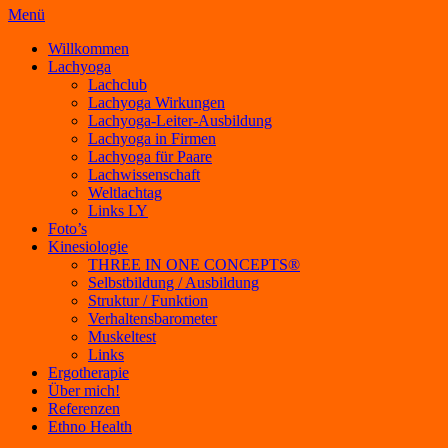
Menü
Willkommen
Lachyoga
Lachclub
Lachyoga Wirkungen
Lachyoga-Leiter-Ausbildung
Lachyoga in Firmen
Lachyoga für Paare
Lachwissenschaft
Weltlachtag
Links LY
Foto’s
Kinesiologie
THREE IN ONE CONCEPTS®
Selbstbildung / Ausbildung
Struktur / Funktion
Verhaltensbarometer
Muskeltest
Links
Ergotherapie
Über mich!
Referenzen
Ethno Health