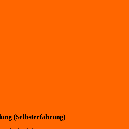
_
__________________________
dung (Selbsterfahrung)