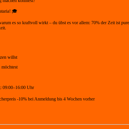
g machen könntest?
ataria! 🎓
rum es so kraftvoll wirkt – du übst es vor allem: 70% der Zeit ist pure
eit.
zen willst
n möchtest
: 09:00–16:00 Uhr
cherpreis -10% bei Anmeldung bis 4 Wochen vorher