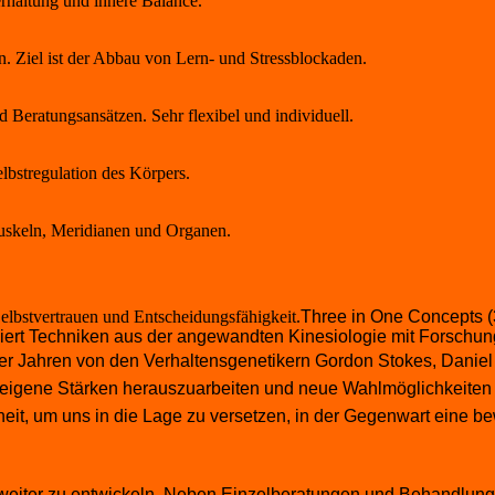
rhaltung und innere Balance.
Ziel ist der Abbau von Lern- und Stressblockaden.
 Beratungsansätzen. Sehr flexibel und individuell.
elbstregulation des Körpers.
uskeln, Meridianen und Organen.
lbstvertrauen und Entscheidungsfähigkeit.
Three in One Concepts (3 
iert Techniken aus der angewandten Kinesiologie mit Forschu
r Jahren von den Verhaltensgenetikern Gordon Stokes, Daniel 
n, eigene Stärken herauszuarbeiten und neue Wahlmöglichkeit
t, um uns in die Lage zu versetzen, in der Gegenwart eine be
h weiter zu entwickeln. Neben Einzelberatungen und Behandlun