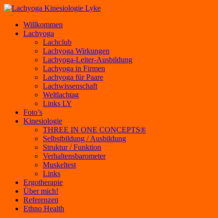
Willkommen
Lachyoga
Lachclub
Lachyoga Wirkungen
Lachyoga-Leiter-Ausbildung
Lachyoga in Firmen
Lachyoga für Paare
Lachwissenschaft
Weltlachtag
Links LY
Foto’s
Kinesiologie
THREE IN ONE CONCEPTS®
Selbstbildung / Ausbildung
Struktur / Funktion
Verhaltensbarometer
Muskeltest
Links
Ergotherapie
Über mich!
Referenzen
Ethno Health