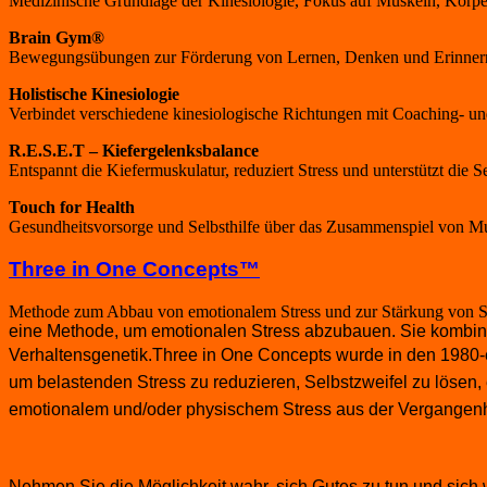
Medizinische Grundlage der Kinesiologie, Fokus auf Muskeln, Körpe
Brain Gym®
Bewegungsübungen zur Förderung von Lernen, Denken und Erinnern. 
Holistische Kinesiologie
Verbindet verschiedene kinesiologische Richtungen mit Coaching- und
R.E.S.E.T – Kiefergelenksbalance
Entspannt die Kiefermuskulatur, reduziert Stress und unterstützt die S
Touch for Health
Gesundheitsvorsorge und Selbsthilfe über das Zusammenspiel von M
Three in One Concepts™
Methode zum Abbau von emotionalem Stress und zur Stärkung von Se
eine Methode, um emotionalen Stress abzubauen. Sie kombin
Verhaltensgenetik.
Three in One Concepts wurde in den 1980-e
um belastenden Stress zu reduzieren, Selbstzweifel zu löse
emotionalem und/oder physischem Stress aus der Vergangenhei
Nehmen Sie die Möglichkeit wahr, sich Gutes zu tun und sic