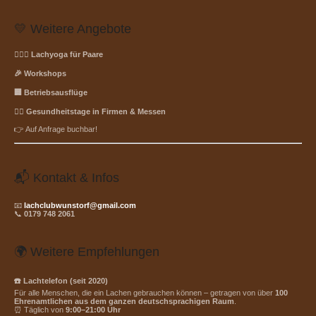
💛 Weitere Angebote
👩‍❤️‍👨 Lachyoga für Paare
🎉 Workshops
🏢 Betriebsausflüge
🧘‍♀️ Gesundheitstage in Firmen & Messen
👉 Auf Anfrage buchbar!
📬 Kontakt & Infos
📧
lachclubwunstorf@gmail.com
📞
0179 748 2061
🌍 Weitere Empfehlungen
☎️ Lachtelefon (seit 2020)
Für alle Menschen, die ein Lachen gebrauchen können – getragen von über
100
Ehrenamtlichen aus dem ganzen deutschsprachigen Raum
.
⏰ Täglich von
9:00–21:00 Uhr