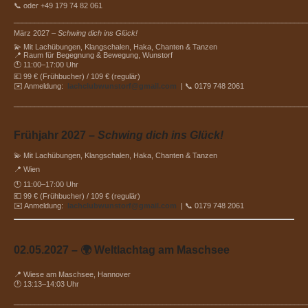
📞 oder +49 179 74 82 061
_______________________________________________________________________
März 2027 –
Schwing dich ins Glück!
💫 Mit Lachübungen, Klangschalen, Haka, Chanten & Tanzen
📍 Raum für Begegnung & Bewegung, Wunstorf
🕚 11:00–17:00 Uhr
💶 99 € (Frühbucher) / 109 € (regulär)
✉️ Anmeldung:
lachclubwunstorf@gmail.com
| 📞 0179 748 2061
_______________________________________________________________________
Frühjahr 2027 –
Schwing dich ins Glück!
💫 Mit Lachübungen, Klangschalen, Haka, Chanten & Tanzen
📍 Wien
🕚 11:00–17:00 Uhr
💶 99 € (Frühbucher) / 109 € (regulär)
✉️ Anmeldung:
lachclubwunstorf@gmail.com
| 📞 0179 748 2061
02.05.2027 – 🌍 Weltlachtag am Maschsee
📍 Wiese am Maschsee, Hannover
🕐 13:13–14:03 Uhr
_______________________________________________________________________