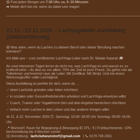
😄 Fast jeden Morgen um
7:30 Uhr, ca. 5–10 Minuten
➡️ Melde dich bei mir, wenn du dabei sein magst!
_______________________________________________________________________
21.11.–22.11.2026 – Lachyogaleiter-Ausbildung
(Selbsterfahrung)
😄 Was wäre, wenn du Lachen zu deinem Beruf oder deiner Berufung machen
könntest?
Ich bilde aus – zum zertifizierten LachYoga-Leiter nach Dr. Madan Kataria! 🎓
An zwei intensiven Tagen lernst du nicht nur, was LachYoga ist und warum es so
kraftvoll wirkt – du übst es vor allem: 70% der Zeit ist pure Praxis. Du gehst rein als
Teilnehmer und kommst raus als Leiter. Mit Zertifikat. Mit Skript. Und mit einem
Werkzeugkoffer voller Leichtigkeit.
Diese Ausbildung ist perfekt für dich, wenn du …
✅ einen Lachclub gründen oder leiten möchtest
✅ in sozialen oder Gesundheitsberufen arbeitest und LachYoga einsetzen willst
✅ Coach, Trainer oder Yogalehrerin bist und dein Angebot bereichern möchtest
✅ einfach mehr Lachen in dein Leben und das anderer bringen willst
📅 21. & 22. November 2026 🕚 Samstag: 10:00–18:00 Uhr Sonntag: 09:00–16:00
Uhr
📍 Wunstorf; Raum für Begegnung & Bewegung 💶 375,- € | Frühbucherpreis -10%
bei Anmeldung bis 4 Wochen vorher
✉️ Anmeldung:
lachclubwunstorf@gmail.com
| 📞 0179 748 2061