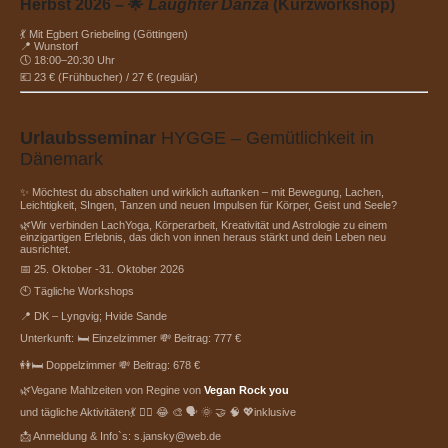
Herbst 2026 – 🌟
Laughter Danza
(Kurzworkshop)
💃 Mit Egbert Griebeling (Göttingen)
📍 Wunstorf
🕔 18:00–20:30 Uhr
💶 23 € (Frühbucher) / 27 € (regulär)
Urlaubsseminar
HYGGE – Gemütlichkeit in
Dänemark
✨ Möchtest du abschalten und wirklich auftanken – mit Bewegung, Lachen,
Leichtigkeit, SIngen, Tanzen und neuen Impulsen für Körper, Geist und Seele?
🌿Wir verbinden LachYoga, Körperarbeit, Kreativität und Astrologie zu einem
einzigartigen Erlebnis, das dich von innen heraus stärkt und dein Leben neu
ausrichtet.
📅 25. Oktober -31. Oktober 2026
🕙 Tägliche Workshops
📍 DK – Lyngvig; Hvide Sande
Unterkunft: 🛏️ Einzelzimmer 💸 Beitrag: 777 €
👭🛏️ Doppelzimmer 💸 Beitrag: 678 €
🌿Vegane Mahlzeiten von Regine von
Vegan Rock you
und tägliche Aktivitäten💃 🧘‍♀️ 😂 🎨 🗣️ 🌞 🤝 🧠 💖inklusive
📩 Anmeldung & Info`s: s.jansky@web.de