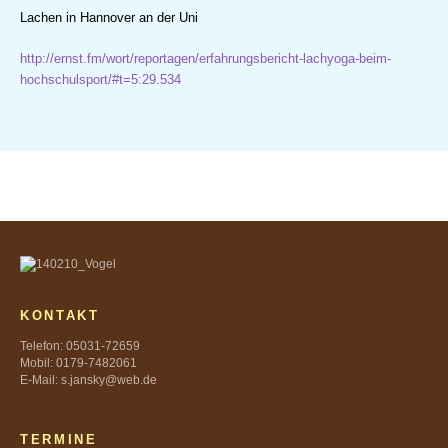
Lachen in Hannover an der Uni
http://ernst.fm/wort/reportagen/erfahrungsbericht-lachyoga-beim-
hochschulsport/#t=5:29.534
KONTAKT
Telefon: 05031-72659
Mobil: 0179-7482061
E-Mail: s.jansky@web.de
TERMINE