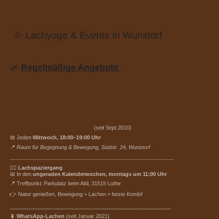
🌞 Lachyoga & Events in Wunstorf
🌿
Regelmäßige Angebote
(seit Sept.2010)
📅 Jeden
Mittwoch, 18:00–19:00 Uhr
📍
Raum für Begegnung & Bewegung, Südstr. 24, Wunstorf
________________________________________________________
🚶‍♀️ Lachspaziergang
📅 In den
ungeraden Kalenderwochen, montags um 11:00 Uhr
📍 Treffpunkt: Parkplatz beim Aldi, 31515 Luthe
👉 Natur genießen, Bewegung + Lachen = beste Kombi!
_______________________________________________________
📱 WhatsApp-Lachen
(seit Januar 2021)