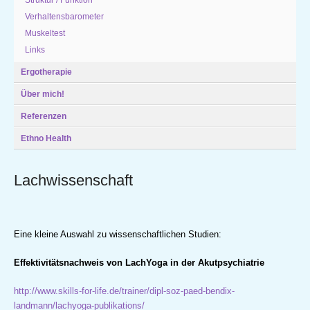
Struktur / Funktion
Verhaltensbarometer
Muskeltest
Links
Ergotherapie
Über mich!
Referenzen
Ethno Health
Lachwissenschaft
Eine kleine Auswahl zu wissenschaftlichen Studien:
Effektivitätsnachweis von LachYoga in der Akutpsychiatrie
http://www.skills-for-life.de/trainer/dipl-soz-paed-bendix-
landmann/lachyoga-publikations/