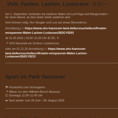
VHS: Farben. Lachen. Loslassen
. 🎨😄✨
Am 1. September verbinden wir intuitives Malen mit LachYoga und Klangschalen –
für einen Abend, an dem deine Seele aufatmen darf.
Kein Können nötig. Nur Neugier und Lust auf etwas Besonderes.
Anmeldung 👉
https://www.vhs-hannover-land.de/kurssuche/kurs/Kreativ-
entspannen-Malen-Lachen-Loslassen/262GY0203
📅 01.09.2026 | 18:00–21:00 Uhr 💶 35,- €
📍 VHS Neustadt am Schloss Landestrost
oder am 01.12.26 Anmeldung 👉
https://www.vhs-hannover-
land.de/kurssuche/kurs/Kreativ-entspannen-Malen-Lachen-
Loslassen/262GY0213
_______________________________________________________________________
Sport im Park Hannover
🏞 Kostenfrei zum Schnuppern
📍 Wiese vor dem Wilhelm-Busch-Museum
🕚 Sonntags 11:00–11:45 Uhr
➡️ Start wieder vom 28.Juni – 09. August 2026
_______________________________________________________________________