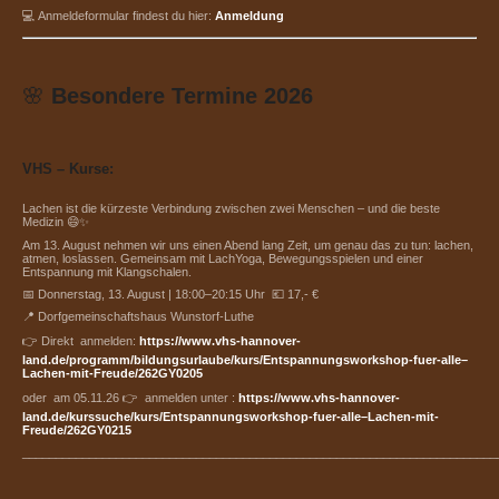
💻 Anmeldeformular findest du hier:
Anmeldung
🌸
Besondere Termine 2026
VHS – Kurse:
Lachen ist die kürzeste Verbindung zwischen zwei Menschen – und die beste
Medizin 😄✨
Am 13. August nehmen wir uns einen Abend lang Zeit, um genau das zu tun: lachen,
atmen, loslassen. Gemeinsam mit LachYoga, Bewegungsspielen und einer
Entspannung mit Klangschalen.
📅 Donnerstag, 13. August | 18:00–20:15 Uhr 💶 17,- €
📍 Dorfgemeinschaftshaus Wunstorf-Luthe
👉 Direkt anmelden:
https://www.vhs-hannover-
land.de/programm/bildungsurlaube/kurs/Entspannungsworkshop-fuer-alle–
Lachen-mit-Freude/262GY0205
oder am 05.11.26 👉 anmelden unter :
https://www.vhs-hannover-
land.de/kurssuche/kurs/Entspannungsworkshop-fuer-alle–Lachen-mit-
Freude/262GY0215
_______________________________________________________________________